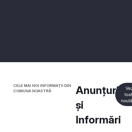
CELE MAI NOI INFORMAȚII DIN
Anunțuri
Vez
COMUNA NOASTRĂ
toa
noută
și
Informări