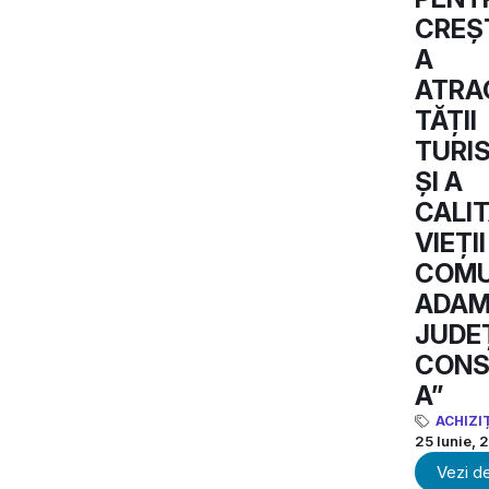
CREȘ
A
ATRA
TĂȚII
TURI
ȘI A
CALIT
VIEȚII
COM
ADAMC
JUDE
CONS
A”
ACHIZI
25 Iunie, 
Vezi de