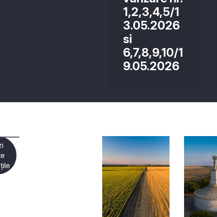
1,2,3,4,5/1
3.05.2026
si
6,7,8,9,10/1
9.05.2026
i
te
țile