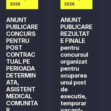
2026
2026
ANUNT
ANUNT
PUBLICARE
PUBLICARE
CONCURS
REZULTAT
PENTRU
E FINALE
POST
pentru
CONTRAC
concursul
TUAL PE
organizat
PERIOADA
pentru
DETERMIN
ocuparea
ATA,
unui post
ASISTENT
de
MEDICAL
executie,
COMUNITA
temporar
R
vacant-