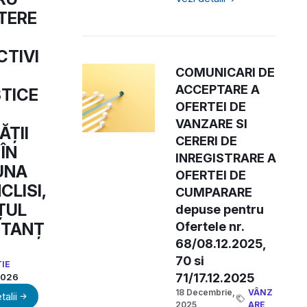
TERE
CTIVI
COMUNICARI DE
ACCEPTARE A
STICE
OFERTEI DE
VANZARE SI
ĂȚII
CERERI DE
 ÎN
INREGISTRARE A
UNA
OFERTEI DE
LISI,
CUMPARARE
ȚUL
depuse pentru
TANȚ
Ofertele nr.
68/08.12.2025,
70 si
ȚIE
71/17.12.2025
2026
18 Decembrie,
VÂNZ
talii
2025
ARE