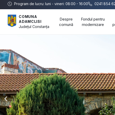
Program de lucru: luni - vineri: 08:00 - 16:00
0241 854 6
COMUNA
Despre
Fondul pentru
ADAMCLISI
comună
modernizare
p
Județul
Constanța