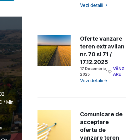
Vezi detalii
Oferte vanzare
teren extravilan
nr. 70 si 71 /
17.12.2025
17 Decembrie,
VÂNZ
2025
ARE
Vezi detalii
32
C / Min:
Comunicare de
acceptare
oi
oferta de
vanzare teren
°