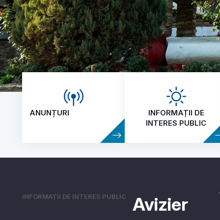
ANUNȚURI
INFORMAȚII DE
Comuna
INTERES PUBLIC
Adamclisi
Județul
Constanța
INFORMAȚII DE INTERES PUBLIC
Avizier