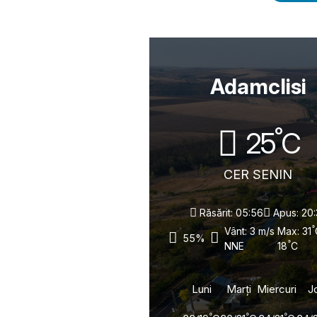
Adamclisi
°
25
C
CER SENIN
Răsărit: 05:56
Apus: 20:
°
Vânt: 3 m/s
Max: 31
55%
°
NNE
18
C
Luni
Marți
Miercuri
J
°
°
°