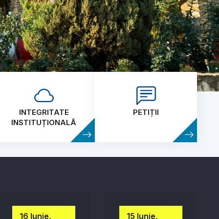
INTEGRITATE
PETIȚII
INSTITUȚIONALĂ
16 Iunie,
15 Iunie,