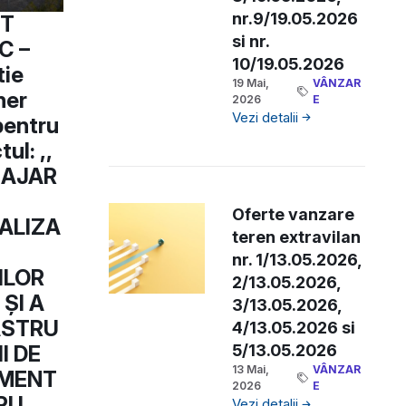
nr.9/19.05.2026
T
si nr.
C –
10/19.05.2026
tie
19 Mai,
VÂNZAR
ner
2026
E
Vezi detalii
entru
ul: ,,
AJAR
Oferte vanzare
ALIZA
teren extravilan
nr. 1/13.05.2026,
ILOR
2/13.05.2026,
 ȘI A
3/13.05.2026,
ASTRU
4/13.05.2026 si
I DE
5/13.05.2026
13 Mai,
VÂNZAR
MENT
2026
E
RU
Vezi detalii