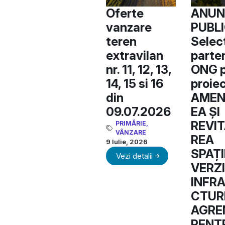
Oferte
ANUN
vanzare
PUBLI
teren
Selec
extravilan
parte
nr. 11, 12, 13,
ONG p
14, 15 si 16
proiect
din
AMEN
09.07.2026
EA ȘI
REVIT
PRIMĂRIE
,
VÂNZARE
REA
9 Iulie, 2026
SPAȚI
Vezi detalii
VERZI
INFR
CTURI
AGRE
PENT