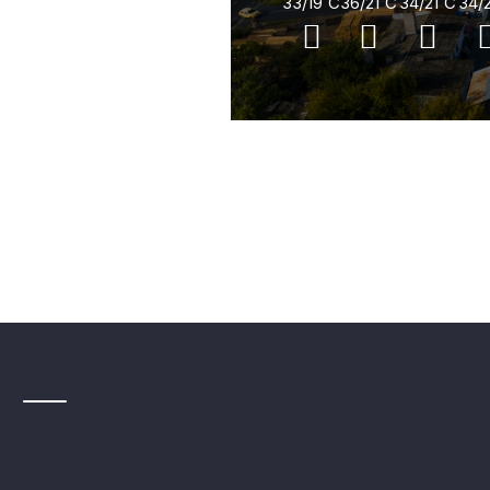
33/19
C
36/21
C
34/21
C
34/