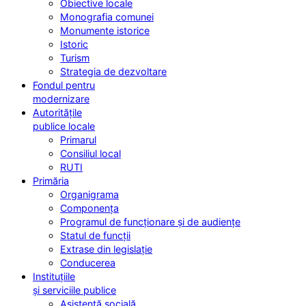
Obiective locale
Monografia comunei
Monumente istorice
Istoric
Turism
Strategia de dezvoltare
Fondul pentru
modernizare
Autoritățile
publice locale
Primarul
Consiliul local
RUTI
Primăria
Organigrama
Componența
Programul de funcționare și de audiențe
Statul de funcții
Extrase din legislație
Conducerea
Instituțiile
și serviciile publice
Asistență socială