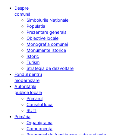
Despre
comună
Simbolurile Naționale
Populația
Prezentare generală
Obiective locale
Monografia comunei
Monumente istorice
Istoric
Turism
Strategia de dezvoltare
Fondul pentru
modernizare
Autoritățile
publice locale
Primarul
Consiliul local
RUTI
Primăria
Organigrama
Componența
Programul de funcționare și de audiențe