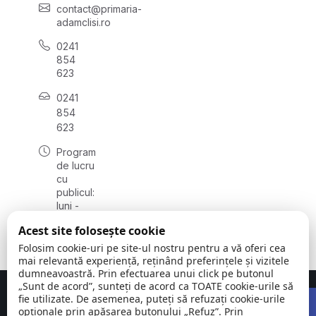
contact@primaria-
adamclisi.ro
0241
854
623
0241
854
623
Program
de lucru
cu
publicul:
luni -
vineri:
Acest site folosește cookie
08:00 -
16:00
Folosim cookie-uri pe site-ul nostru pentru a vă oferi cea
mai relevantă experiență, reținând preferințele și vizitele
dumneavoastră. Prin efectuarea unui click pe butonul
„Sunt de acord”, sunteți de acord ca TOATE cookie-urile să
Open 
Concept realizat de
Big Media Relații Publice SRL
fie utilizate. De asemenea, puteți să refuzați cookie-urile
opționale prin apăsarea butonului „Refuz”. Prin