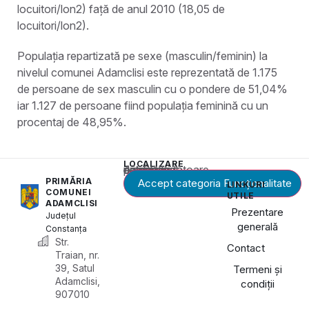
locuitori/lon2) față de anul 2010 (18,05 de
locuitori/lon2).
Populația repartizată pe sexe (masculin/feminin) la
nivelul comunei Adamclisi este reprezentată de 1.175
de persoane de sex masculin cu o pondere de 51,04%
iar 1.127 de persoane fiind populația feminină cu un
procentaj de 48,95%.
LOCALIZARE
Acest conținut este blocat până când acceptați categoria corespunzătoare de cookie-uri.
PRIMĂRIA
Accept categoria Funcționalitate
LINKURI
COMUNEI
UTILE
ADAMCLISI
Prezentare
Județul
generală
Constanța
Str.
Contact
Traian, nr.
39, Satul
Termeni și
Adamclisi,
condiții
907010