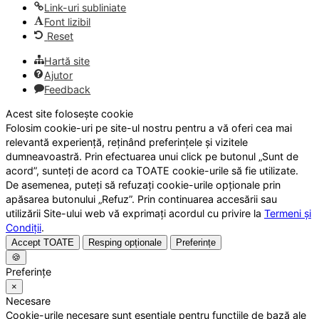
Link-uri subliniate
Font lizibil
Reset
Hartă site
Ajutor
Feedback
Acest site folosește cookie
Folosim cookie-uri pe site-ul nostru pentru a vă oferi cea mai
relevantă experiență, reținând preferințele și vizitele
dumneavoastră. Prin efectuarea unui click pe butonul „Sunt de
acord”, sunteți de acord ca TOATE cookie-urile să fie utilizate.
De asemenea, puteți să refuzați cookie-urile opționale prin
apăsarea butonului „Refuz”. Prin continuarea accesării sau
utilizării Site-ului web vă exprimați acordul cu privire la
Termeni și
Condiții
.
Accept TOATE
Resping opționale
Preferințe
🍪
Preferințe
×
Necesare
Cookie-urile necesare sunt esențiale pentru funcțiile de bază ale