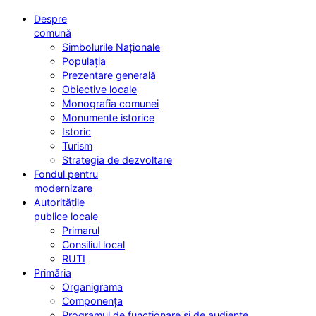
Despre
comună
Simbolurile Naționale
Populația
Prezentare generală
Obiective locale
Monografia comunei
Monumente istorice
Istoric
Turism
Strategia de dezvoltare
Fondul pentru
modernizare
Autoritățile
publice locale
Primarul
Consiliul local
RUTI
Primăria
Organigrama
Componența
Programul de funcționare și de audiențe