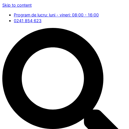
Skip to content
Program de lucru: luni - vineri: 08:00 - 16:00
0241 854 623