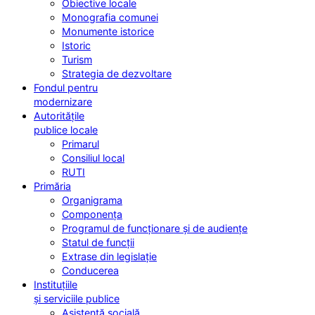
Obiective locale
Monografia comunei
Monumente istorice
Istoric
Turism
Strategia de dezvoltare
Fondul pentru
modernizare
Autoritățile
publice locale
Primarul
Consiliul local
RUTI
Primăria
Organigrama
Componența
Programul de funcționare și de audiențe
Statul de funcții
Extrase din legislație
Conducerea
Instituțiile
și serviciile publice
Asistență socială