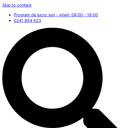
Skip to content
Program de lucru: luni - vineri: 08:00 - 16:00
0241 854 623