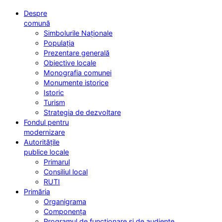
Despre
comună
Simbolurile Naționale
Populația
Prezentare generală
Obiective locale
Monografia comunei
Monumente istorice
Istoric
Turism
Strategia de dezvoltare
Fondul pentru
modernizare
Autoritățile
publice locale
Primarul
Consiliul local
RUTI
Primăria
Organigrama
Componența
Programul de funcționare și de audiențe