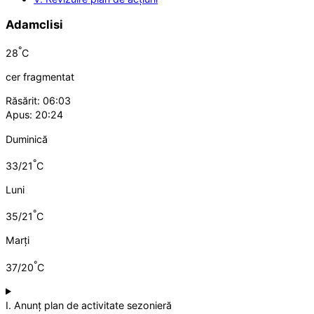
Adamclisi
°
28
C
cer fragmentat
Răsărit: 06:03
Apus: 20:24
Duminică
°
33/21
C
Luni
°
35/21
C
Marți
°
37/20
C
I. Anunț plan de activitate sezonieră