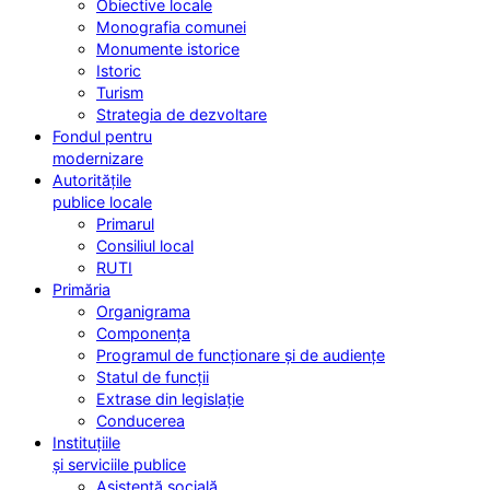
Obiective locale
Monografia comunei
Monumente istorice
Istoric
Turism
Strategia de dezvoltare
Fondul pentru
modernizare
Autoritățile
publice locale
Primarul
Consiliul local
RUTI
Primăria
Organigrama
Componența
Programul de funcționare și de audiențe
Statul de funcții
Extrase din legislație
Conducerea
Instituțiile
și serviciile publice
Asistență socială