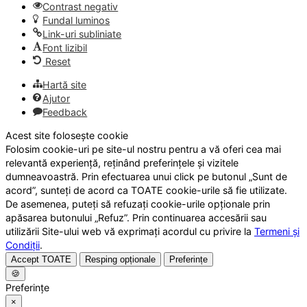
Contrast negativ
Fundal luminos
Link-uri subliniate
Font lizibil
Reset
Hartă site
Ajutor
Feedback
Acest site folosește cookie
Folosim cookie-uri pe site-ul nostru pentru a vă oferi cea mai
relevantă experiență, reținând preferințele și vizitele
dumneavoastră. Prin efectuarea unui click pe butonul „Sunt de
acord”, sunteți de acord ca TOATE cookie-urile să fie utilizate.
De asemenea, puteți să refuzați cookie-urile opționale prin
apăsarea butonului „Refuz”. Prin continuarea accesării sau
utilizării Site-ului web vă exprimați acordul cu privire la
Termeni și
Condiții
.
Accept TOATE
Resping opționale
Preferințe
🍪
Preferințe
×