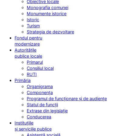
Obiective locale
Monografia comunei
Monumente istorice
Istoric
Turism
Strategia de dezvoltare
Fondul pentru
modernizare
Autoritățile
publice locale
Primarul
Consiliul local
RUTI
Primăria
Organigrama
Componența
Programul de funcționare și de audiențe
Statul de funcții
Extrase din legislație
Conducerea
Instituțiile
și serviciile publice
Asistență socială