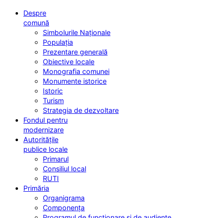
Despre
comună
Simbolurile Naționale
Populația
Prezentare generală
Obiective locale
Monografia comunei
Monumente istorice
Istoric
Turism
Strategia de dezvoltare
Fondul pentru
modernizare
Autoritățile
publice locale
Primarul
Consiliul local
RUTI
Primăria
Organigrama
Componența
Programul de funcționare și de audiențe