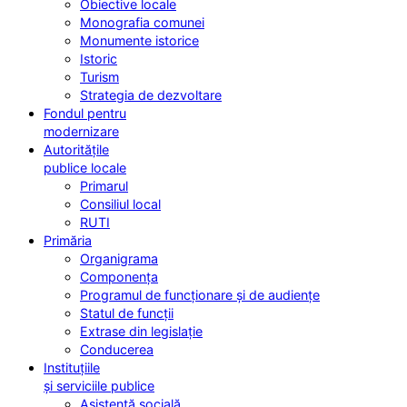
Obiective locale
Monografia comunei
Monumente istorice
Istoric
Turism
Strategia de dezvoltare
Fondul pentru
modernizare
Autoritățile
publice locale
Primarul
Consiliul local
RUTI
Primăria
Organigrama
Componența
Programul de funcționare și de audiențe
Statul de funcții
Extrase din legislație
Conducerea
Instituțiile
și serviciile publice
Asistență socială