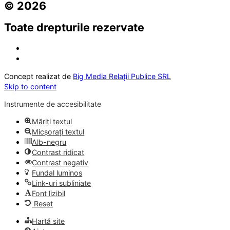
© 2026
Toate drepturile rezervate
Concept realizat de
Big Media Relații Publice SRL
Skip to content
Instrumente de accesibilitate
Măriți textul
Micșorați textul
Alb-negru
Contrast ridicat
Contrast negativ
Fundal luminos
Link-uri subliniate
Font lizibil
Reset
Hartă site