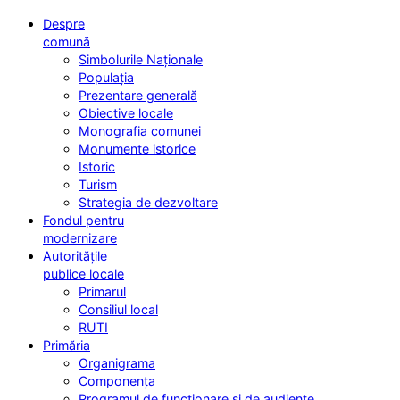
Despre
comună
Simbolurile Naționale
Populația
Prezentare generală
Obiective locale
Monografia comunei
Monumente istorice
Istoric
Turism
Strategia de dezvoltare
Fondul pentru
modernizare
Autoritățile
publice locale
Primarul
Consiliul local
RUTI
Primăria
Organigrama
Componența
Programul de funcționare și de audiențe