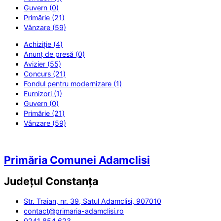
Guvern (0)
Primărie (21)
Vânzare (59)
Achiziție (4)
Anunț de presă (0)
Avizier (55)
Concurs (21)
Fondul pentru modernizare (1)
Furnizori (1)
Guvern (0)
Primărie (21)
Vânzare (59)
Primăria Comunei Adamclisi
Județul
Constanța
Str. Traian, nr. 39, Satul Adamclisi, 907010
contact@primaria-adamclisi.ro
0241 854 623