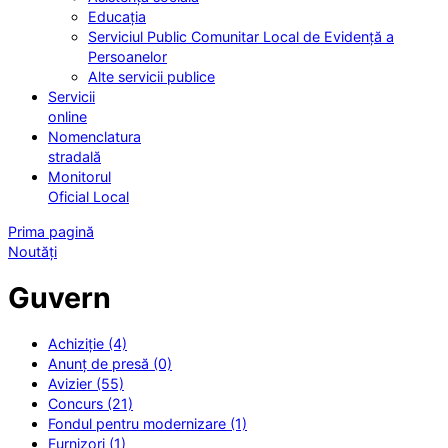
Educația
Serviciul Public Comunitar Local de Evidență a
Persoanelor
Alte servicii publice
Servicii
online
Nomenclatura
stradală
Monitorul
Oficial Local
Prima pagină
Noutăți
Guvern
Achiziție (4)
Anunț de presă (0)
Avizier (55)
Concurs (21)
Fondul pentru modernizare (1)
Furnizori (1)