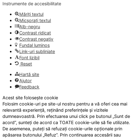
Instrumente de accesibilitate
Măriți textul
Micșorați textul
Alb-negru
Contrast ridicat
Contrast negativ
Fundal luminos
Link-uri subliniate
Font lizibil
Reset
Hartă site
Ajutor
Feedback
Acest site folosește cookie
Folosim cookie-uri pe site-ul nostru pentru a vă oferi cea mai
relevantă experiență, reținând preferințele și vizitele
dumneavoastră. Prin efectuarea unui click pe butonul „Sunt de
acord”, sunteți de acord ca TOATE cookie-urile să fie utilizate.
De asemenea, puteți să refuzați cookie-urile opționale prin
apăsarea butonului „Refuz”. Prin continuarea accesării sau