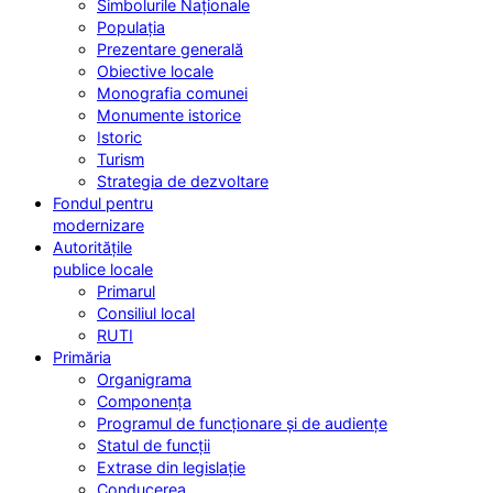
Simbolurile Naționale
Populația
Prezentare generală
Obiective locale
Monografia comunei
Monumente istorice
Istoric
Turism
Strategia de dezvoltare
Fondul pentru
modernizare
Autoritățile
publice locale
Primarul
Consiliul local
RUTI
Primăria
Organigrama
Componența
Programul de funcționare și de audiențe
Statul de funcții
Extrase din legislație
Conducerea