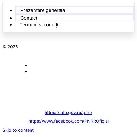
Prezentare generală
Contact
Termeni și condiții
Comuna Adamclisi | Județul Constanța
© 2026
Toate drepturile rezervate
Concept realizat de
Big Media Relații Publice SRL
PNRR. Finanțat de Uniunea Europeană – UrmătoareaGenerațieUE
Conținutul acestui material nu reprezintă în mod obligatoriu
poziția oficială a Uniunii Europene sau a Guvernului României
https://mfe.gov.ro/pnrr/
https://www.facebook.com/PNRROficial
Skip to content