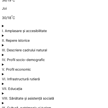
36/19
C
Joi
°
30/18
C
I. Amplasare și accesibilitate
II. Repere istorice
III. Descriere cadrului natural
IV. Profil socio-demografic
V. Profil economic
VI. Infrastructură rutieră
VII. Educația
VIII. Sănătate și asistență socială
IX. Cultură, patrimoniu și turism