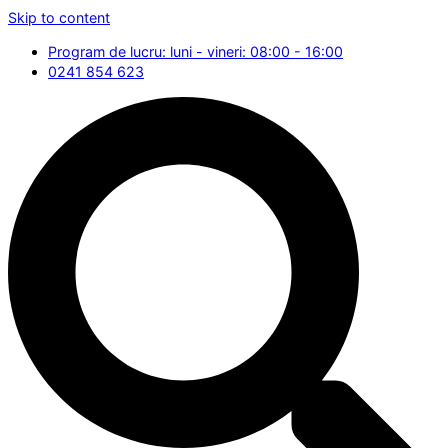
Skip to content
Program de lucru: luni - vineri: 08:00 - 16:00
0241 854 623