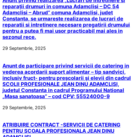
Anunt privind realizarea „Lucrări de intretinere si
reparații drumuri in comuna Adamclisi – DC 54
Adamclisi – Abrud” comuna Adamclisi, judet
Constanta, se urmareste realizarea de lucrari de
reparatii si intretinere necesare pregatirii drumului
pentru a putea fi mai usor practicabil mai ales in
sezonul rece.
29 Septembrie, 2025
Anunt de participare privind servicii de catering in
vederea acordarii suport alimentar – tip sandvici,
inclusiv fruct- pentru preşcolarii şi elevii din cadrul
SCOLII PROFESIONALE JEAN DINU ADAMCLISI,
judetul Constanta in cadrul Programului National
„Masa sanatoasa” – cod CPV: 55524000-9
29 Septembrie, 2025
ATRIBUIRE CONTRACT -SERVICII DE CATERING
PENTRU SCOALA PROFESIONALA JEAN DINU