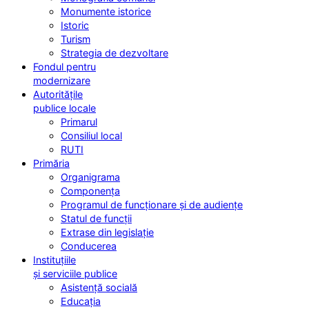
Monumente istorice
Istoric
Turism
Strategia de dezvoltare
Fondul pentru
modernizare
Autoritățile
publice locale
Primarul
Consiliul local
RUTI
Primăria
Organigrama
Componența
Programul de funcționare și de audiențe
Statul de funcții
Extrase din legislație
Conducerea
Instituțiile
și serviciile publice
Asistență socială
Educația