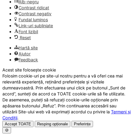
Alb-negru
Contrast ridicat
Contrast negativ
Fundal luminos
Link-uri subliniate
Font lizibil
Reset
Hartă site
Ajutor
Feedback
Acest site folosește cookie
Folosim cookie-uri pe site-ul nostru pentru a vă oferi cea mai
relevantă experiență, reținând preferințele și vizitele
dumneavoastră. Prin efectuarea unui click pe butonul „Sunt de
acord”, sunteți de acord ca TOATE cookie-urile să fie utilizate.
De asemenea, puteți să refuzați cookie-urile opționale prin
apăsarea butonului „Refuz”. Prin continuarea accesării sau
utilizării Site-ului web vă exprimați acordul cu privire la
Termeni și
Condiții
.
Accept TOATE
Resping opționale
Preferințe
🍪