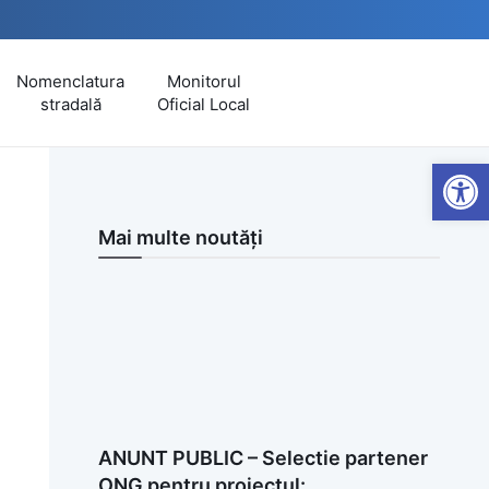
Nomenclatura
Monitorul
stradală
Oficial Local
Open
Mai multe noutăți
ANUNT PUBLIC – Selectie partener
ONG pentru proiectul: ,,