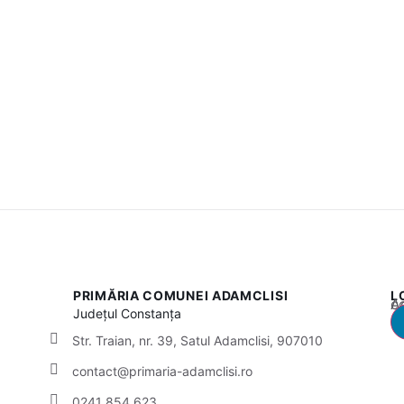
PRIMĂRIA COMUNEI ADAMCLISI
L
Acest
Județul
Constanța
Str. Traian, nr. 39, Satul Adamclisi, 907010
contact@primaria-adamclisi.ro
0241 854 623