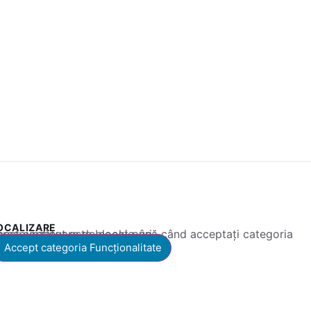
OCALIZARE
 conținut este blocat până când acceptați categoria corespunzătoare de cookie-uri.
Accept categoria Funcționalitate