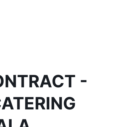
ONTRACT -
CATERING
ALA