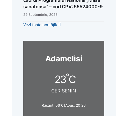
cadrul Programului National „Masa
sanatoasa” – cod CPV: 55524000-9
29 Septembrie, 2025
Vezi toate noutățile
Adamclisi
°
23
C
CER SENIN
Răsărit: 06:01
Apus: 20:26