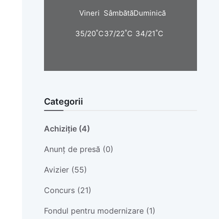
Vineri
Sâmbătă
Duminică
°
°
°
35/20
C
37/22
C
34/21
C
Categorii
Achiziție (4)
Anunț de presă (0)
Avizier (55)
Concurs (21)
Fondul pentru modernizare (1)