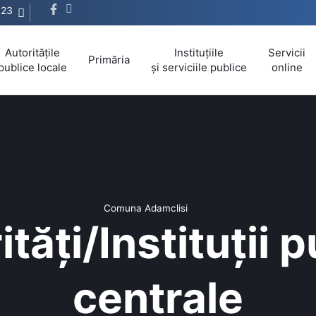
623
Autoritățile
Instituțiile
Servicii
Primăria
publice locale
și serviciile publice
online
Comuna Adamclisi
tăți/Instituții 
centrale