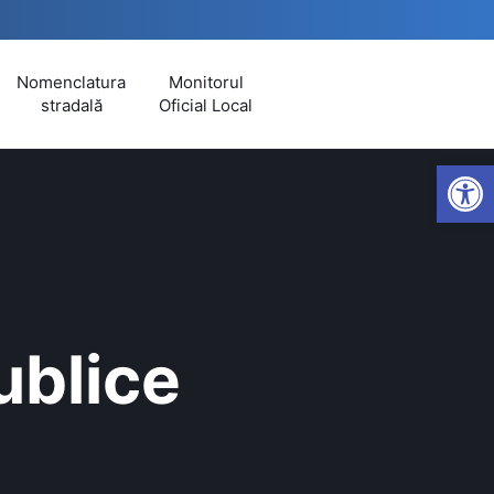
Nomenclatura
Monitorul
stradală
Oficial Local
Open
publice