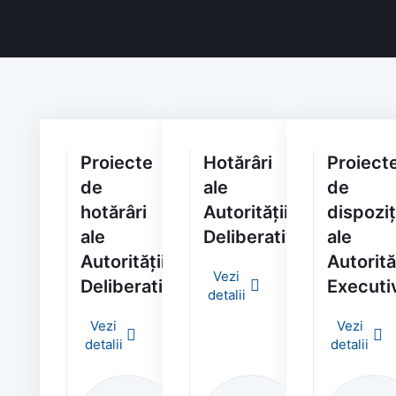
Proiecte
Hotărâri
Proiect
de
ale
de
hotărâri
Autorității
dispoziț
ale
Deliberative
ale
Autorității
Autorită
Vezi
Deliberative
Executi
detalii
Vezi
Vezi
detalii
detalii