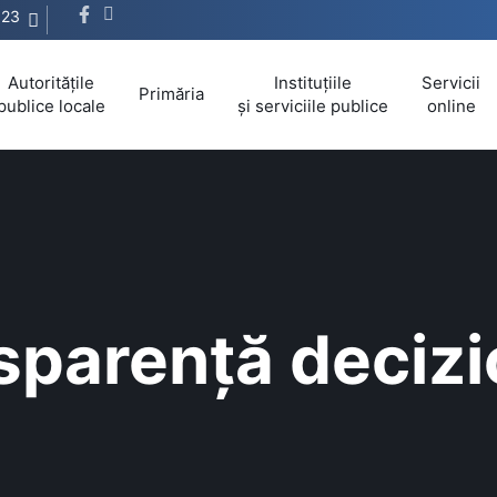
623
Autoritățile
Instituțiile
Servicii
Primăria
publice locale
și serviciile publice
online
sparență decizi