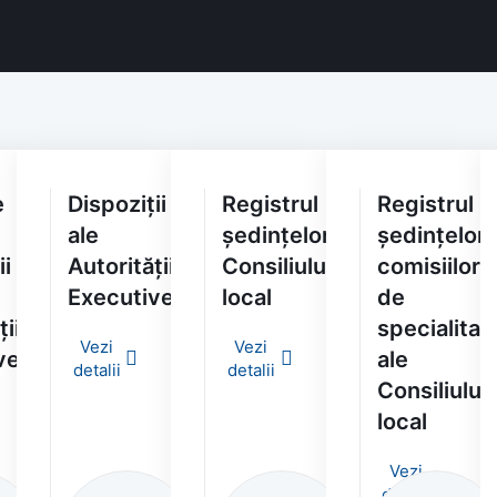
e
Dispoziții
Registrul
Registrul
ale
ședințelor
ședințelor
ii
Autorității
Consiliului
comisiilor
Executive
local
de
ții
specialitat
Vezi
Vezi
ve
ale
detalii
detalii
Consiliului
local
Vezi
detalii