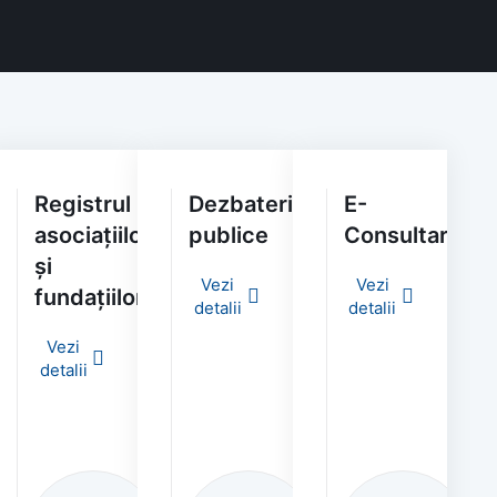
Registrul
Dezbateri
E-
asociațiilor
publice
Consultare
și
Vezi
Vezi
fundațiilor
detalii
detalii
e
Vezi
detalii