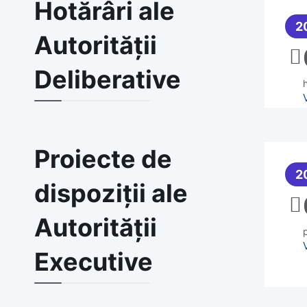
Hotărâri ale
2
Autorității
Deliberative
h
Proiecte de
2
dispoziții ale
Autorității
Executive