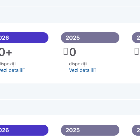
026
2025
0
+
0
ispoziții
dispoziții
Vezi detalii
Vezi detalii
026
2025