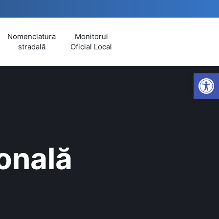
Nomenclatura
Monitorul
stradală
Oficial Local
Open
onală