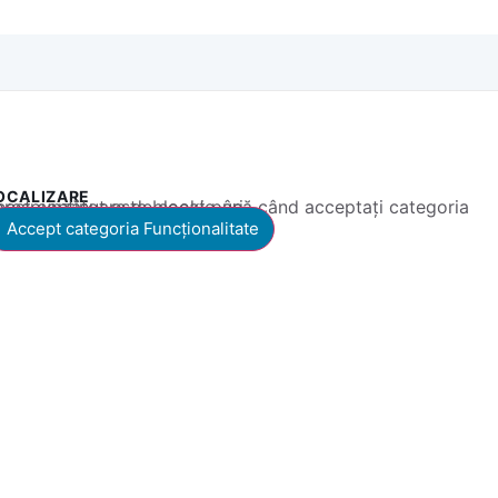
OCALIZARE
 conținut este blocat până când acceptați categoria corespunzătoare de cookie-uri.
Accept categoria Funcționalitate