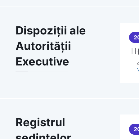
Dispoziții ale
2
Autorității
Executive
d
Registrul
2
ședințelor