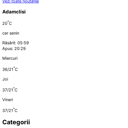
Vezi toate noutățile
Adamclisi
°
20
C
cer senin
Răsărit: 05:59
Apus: 20:29
Miercuri
°
36/21
C
Joi
°
37/21
C
Vineri
°
37/21
C
Categorii