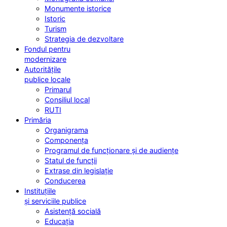
Monumente istorice
Istoric
Turism
Strategia de dezvoltare
Fondul pentru
modernizare
Autoritățile
publice locale
Primarul
Consiliul local
RUTI
Primăria
Organigrama
Componența
Programul de funcționare și de audiențe
Statul de funcții
Extrase din legislație
Conducerea
Instituțiile
și serviciile publice
Asistență socială
Educația