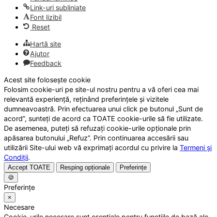
Link-uri subliniate
Font lizibil
Reset
Hartă site
Ajutor
Feedback
Acest site folosește cookie
Folosim cookie-uri pe site-ul nostru pentru a vă oferi cea mai
relevantă experiență, reținând preferințele și vizitele
dumneavoastră. Prin efectuarea unui click pe butonul „Sunt de
acord”, sunteți de acord ca TOATE cookie-urile să fie utilizate.
De asemenea, puteți să refuzați cookie-urile opționale prin
apăsarea butonului „Refuz”. Prin continuarea accesării sau
utilizării Site-ului web vă exprimați acordul cu privire la
Termeni și
Condiții
.
Accept TOATE
Resping opționale
Preferințe
🍪
Preferințe
×
Necesare
Cookie-urile necesare sunt esențiale pentru funcțiile de bază ale