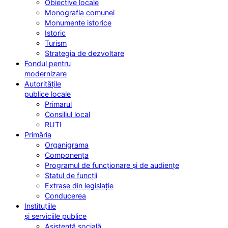
Obiective locale
Monografia comunei
Monumente istorice
Istoric
Turism
Strategia de dezvoltare
Fondul pentru
modernizare
Autoritățile
publice locale
Primarul
Consiliul local
RUTI
Primăria
Organigrama
Componența
Programul de funcționare și de audiențe
Statul de funcții
Extrase din legislație
Conducerea
Instituțiile
și serviciile publice
Asistență socială