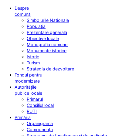
Despre
comună
Simbolurile Naționale
Populația
Prezentare generală
Obiective locale
Monografia comunei
Monumente istorice
Istoric
Turism
Strategia de dezvoltare
Fondul pentru
modernizare
Autoritățile
publice locale
Primarul
Consiliul local
RUTI
Primăria
Organigrama
Componența
Programul de funcționare și de audiențe