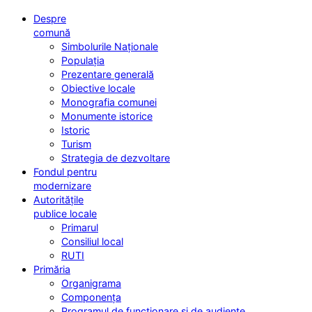
Despre
comună
Simbolurile Naționale
Populația
Prezentare generală
Obiective locale
Monografia comunei
Monumente istorice
Istoric
Turism
Strategia de dezvoltare
Fondul pentru
modernizare
Autoritățile
publice locale
Primarul
Consiliul local
RUTI
Primăria
Organigrama
Componența
Programul de funcționare și de audiențe