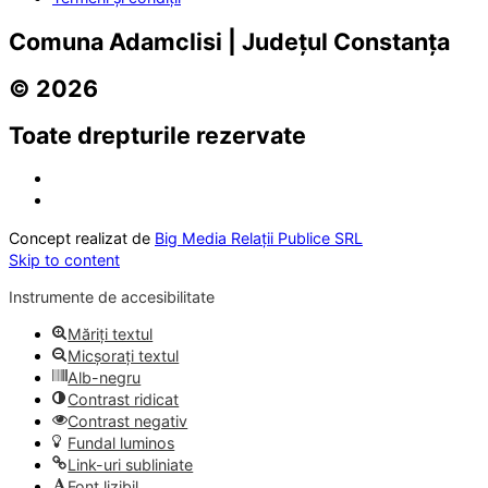
Comuna Adamclisi | Județul Constanța
© 2026
Toate drepturile rezervate
Concept realizat de
Big Media Relații Publice SRL
Skip to content
Instrumente de accesibilitate
Măriți textul
Micșorați textul
Alb-negru
Contrast ridicat
Contrast negativ
Fundal luminos
Link-uri subliniate
Font lizibil