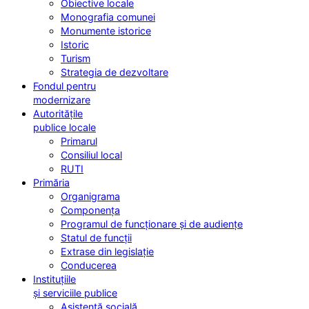
Obiective locale
Monografia comunei
Monumente istorice
Istoric
Turism
Strategia de dezvoltare
Fondul pentru
modernizare
Autoritățile
publice locale
Primarul
Consiliul local
RUTI
Primăria
Organigrama
Componența
Programul de funcționare și de audiențe
Statul de funcții
Extrase din legislație
Conducerea
Instituțiile
și serviciile publice
Asistență socială