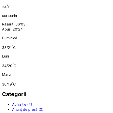
°
34
C
cer senin
Răsărit: 06:03
Apus: 20:24
Duminică
°
33/21
C
Luni
°
34/20
C
Marți
°
36/19
C
Categorii
Achiziție (4)
Anunț de presă (0)