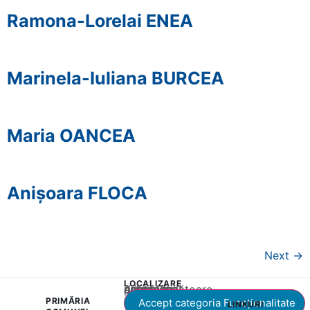
Ramona-Lorelai ENEA
Marinela-Iuliana BURCEA
Maria OANCEA
Anișoara FLOCA
Next
→
LOCALIZARE
Acest conținut este blocat până când acceptați categoria corespunzătoare de cookie-uri.
PRIMĂRIA
Accept categoria Funcționalitate
LINKURI