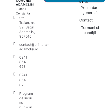
COMUNEI
UTILE
ADAMCLISI
Prezentare
Județul
generală
Constanța
Str.
Contact
Traian, nr.
39, Satul
Termeni și
Adamclisi,
condiții
907010
contact@primaria-
adamclisi.ro
0241
854
623
0241
854
623
Program
de lucru
cu
publicul: