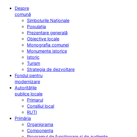
Despre
comună
Simbolurile Naționale
Populația
Prezentare generală
Obiective locale
Monografia comunei
Monumente istorice
Istoric
Turism
Strategia de dezvoltare
Fondul pentru
modernizare
Autoritățile
publice locale
Primarul
Consiliul local
RUTI
Primăria
Organigrama
Componența
Programul de funcționare și de audiențe