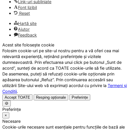
Link-uri subliniate
Font lizibil
Reset
Hartă site
Ajutor
Feedback
Acest site folosește cookie
Folosim cookie-uri pe site-ul nostru pentru a vă oferi cea mai
relevantă experiență, reținând preferințele și vizitele
dumneavoastră. Prin efectuarea unui click pe butonul „Sunt de
acord”, sunteți de acord ca TOATE cookie-urile să fie utilizate.
De asemenea, puteți să refuzați cookie-urile opționale prin
apăsarea butonului „Refuz”. Prin continuarea accesării sau
utilizării Site-ului web vă exprimați acordul cu privire la
Termeni și
Condiții
.
Accept TOATE
Resping opționale
Preferințe
🍪
Preferințe
×
Necesare
Cookie-urile necesare sunt esențiale pentru funcțiile de bază ale