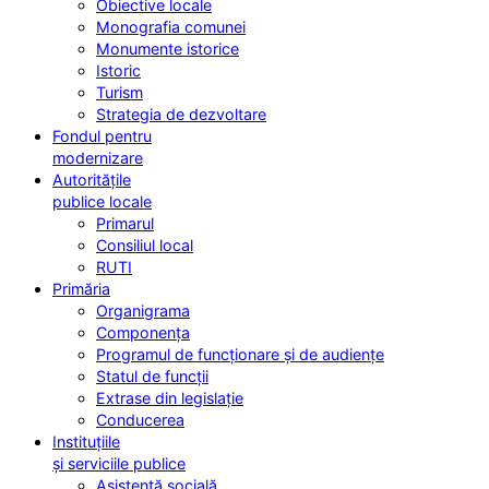
Obiective locale
Monografia comunei
Monumente istorice
Istoric
Turism
Strategia de dezvoltare
Fondul pentru
modernizare
Autoritățile
publice locale
Primarul
Consiliul local
RUTI
Primăria
Organigrama
Componența
Programul de funcționare și de audiențe
Statul de funcții
Extrase din legislație
Conducerea
Instituțiile
și serviciile publice
Asistență socială