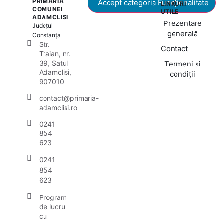
PRIMĂRIA
Accept categoria Funcționalitate
LINKURI
COMUNEI
UTILE
ADAMCLISI
Prezentare
Județul
generală
Constanța
Str.
Contact
Traian, nr.
39, Satul
Termeni și
Adamclisi,
condiții
907010
contact@primaria-
adamclisi.ro
0241
854
623
0241
854
623
Program
de lucru
cu