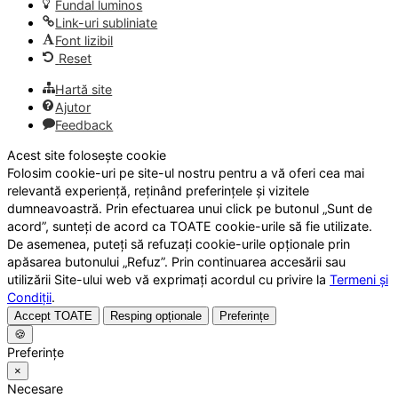
Fundal luminos
Link-uri subliniate
Font lizibil
Reset
Hartă site
Ajutor
Feedback
Acest site folosește cookie
Folosim cookie-uri pe site-ul nostru pentru a vă oferi cea mai
relevantă experiență, reținând preferințele și vizitele
dumneavoastră. Prin efectuarea unui click pe butonul „Sunt de
acord”, sunteți de acord ca TOATE cookie-urile să fie utilizate.
De asemenea, puteți să refuzați cookie-urile opționale prin
apăsarea butonului „Refuz”. Prin continuarea accesării sau
utilizării Site-ului web vă exprimați acordul cu privire la
Termeni și
Condiții
.
Accept TOATE
Resping opționale
Preferințe
🍪
Preferințe
×
Necesare