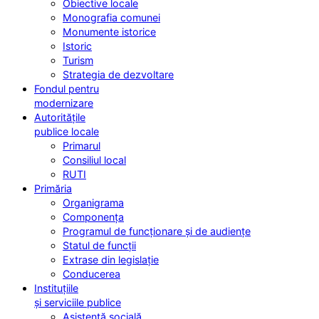
Obiective locale
Monografia comunei
Monumente istorice
Istoric
Turism
Strategia de dezvoltare
Fondul pentru
modernizare
Autoritățile
publice locale
Primarul
Consiliul local
RUTI
Primăria
Organigrama
Componența
Programul de funcționare și de audiențe
Statul de funcții
Extrase din legislație
Conducerea
Instituțiile
și serviciile publice
Asistență socială