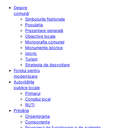
Despre
comună
Simbolurile Naționale
Populația
Prezentare generală
Obiective locale
Monografia comunei
Monumente istorice
Istoric
Turism
Strategia de dezvoltare
Fondul pentru
modernizare
Autoritățile
publice locale
Primarul
Consiliul local
RUTI
Primăria
Organigrama
Componența
Programul de funcționare și de audiențe