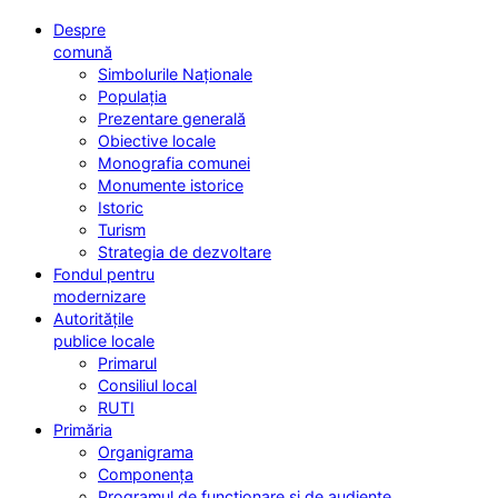
Despre
comună
Simbolurile Naționale
Populația
Prezentare generală
Obiective locale
Monografia comunei
Monumente istorice
Istoric
Turism
Strategia de dezvoltare
Fondul pentru
modernizare
Autoritățile
publice locale
Primarul
Consiliul local
RUTI
Primăria
Organigrama
Componența
Programul de funcționare și de audiențe