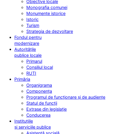
Obiective locale
Monografia comunei
Monumente istorice
Istoric
Turism
Strategia de dezvoltare
Fondul pentru
modernizare
Autoritățile
publice locale
Primarul
Consiliul local
RUTI
Primăria
Organigrama
Componența
Programul de funcționare și de audiențe
Statul de funcții
Extrase din legislație
Conducerea
Instituțiile
și serviciile publice
Asistență socială