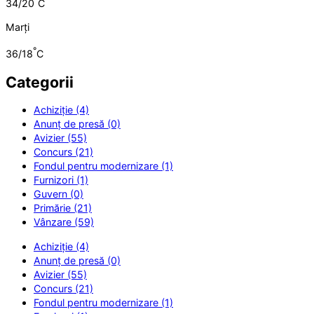
34/20
C
Marți
°
36/18
C
Categorii
Achiziție (4)
Anunț de presă (0)
Avizier (55)
Concurs (21)
Fondul pentru modernizare (1)
Furnizori (1)
Guvern (0)
Primărie (21)
Vânzare (59)
Achiziție (4)
Anunț de presă (0)
Avizier (55)
Concurs (21)
Fondul pentru modernizare (1)