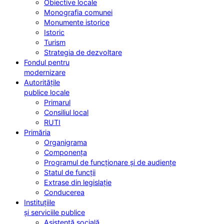
Obiective locale
Monografia comunei
Monumente istorice
Istoric
Turism
Strategia de dezvoltare
Fondul pentru
modernizare
Autoritățile
publice locale
Primarul
Consiliul local
RUTI
Primăria
Organigrama
Componența
Programul de funcționare și de audiențe
Statul de funcții
Extrase din legislație
Conducerea
Instituțiile
și serviciile publice
Asistență socială