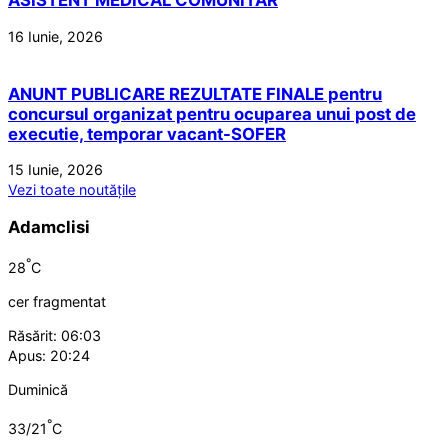
ASISTENT MEDICAL COMUNITAR
16 Iunie, 2026
ANUNT PUBLICARE REZULTATE FINALE pentru
concursul organizat pentru ocuparea unui post de
executie, temporar vacant-SOFER
15 Iunie, 2026
Vezi toate noutățile
Adamclisi
°
28
C
cer fragmentat
Răsărit: 06:03
Apus: 20:24
Duminică
°
33/21
C