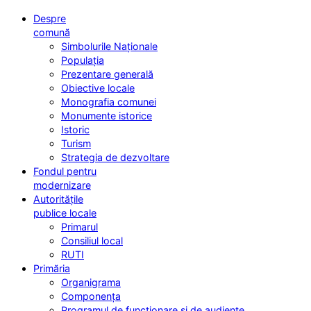
Despre
comună
Simbolurile Naționale
Populația
Prezentare generală
Obiective locale
Monografia comunei
Monumente istorice
Istoric
Turism
Strategia de dezvoltare
Fondul pentru
modernizare
Autoritățile
publice locale
Primarul
Consiliul local
RUTI
Primăria
Organigrama
Componența
Programul de funcționare și de audiențe