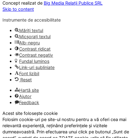
Concept realizat de
Big Media Relații Publice SRL
Skip to content
Instrumente de accesibilitate
Măriți textul
Micșorați textul
Alb-negru
Contrast ridicat
Contrast negativ
Fundal luminos
Link-uri subliniate
Font lizibil
Reset
Hartă site
Ajutor
Feedback
Acest site folosește cookie
Folosim cookie-uri pe site-ul nostru pentru a vă oferi cea mai
relevantă experiență, reținând preferințele și vizitele
dumneavoastră. Prin efectuarea unui click pe butonul „Sunt de
acord”, sunteți de acord ca TOATE cookie-urile să fie utilizate.