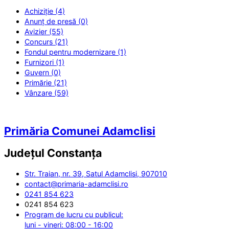
Achiziție (4)
Anunț de presă (0)
Avizier (55)
Concurs (21)
Fondul pentru modernizare (1)
Furnizori (1)
Guvern (0)
Primărie (21)
Vânzare (59)
Primăria Comunei Adamclisi
Județul
Constanța
Str. Traian, nr. 39, Satul Adamclisi, 907010
contact@primaria-adamclisi.ro
0241 854 623
0241 854 623
Program de lucru cu publicul:
luni - vineri: 08:00 - 16:00