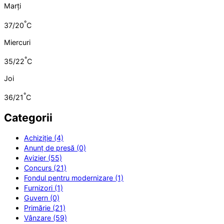
Marți
°
37/20
C
Miercuri
°
35/22
C
Joi
°
36/21
C
Categorii
Achiziție (4)
Anunț de presă (0)
Avizier (55)
Concurs (21)
Fondul pentru modernizare (1)
Furnizori (1)
Guvern (0)
Primărie (21)
Vânzare (59)