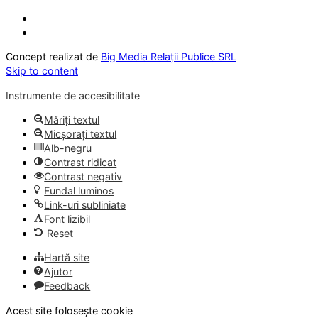
Concept realizat de
Big Media Relații Publice SRL
Skip to content
Instrumente de accesibilitate
Măriți textul
Micșorați textul
Alb-negru
Contrast ridicat
Contrast negativ
Fundal luminos
Link-uri subliniate
Font lizibil
Reset
Hartă site
Ajutor
Feedback
Acest site folosește cookie