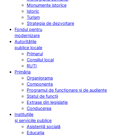
Monumente istorice
Istoric
Turism
Strategia de dezvoltare
Fondul pentru
modernizare
Autoritățile
publice locale
Primarul
Consiliul local
RUTI
Primăria
Organigrama
Componența
Programul de funcționare și de audiențe
Statul de funcții
Extrase din legislație
Conducerea
Instituțiile
și serviciile publice
Asistență socială
Educația