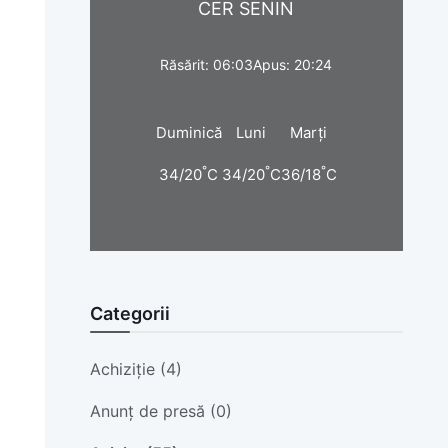
CER SENIN
Răsărit: 06:03
Apus: 20:24
Duminică
Luni
Marți
°
°
°
34/20
C
34/20
C
36/18
C
Categorii
Achiziție (4)
Anunț de presă (0)