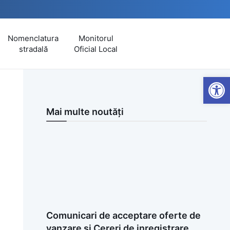
Nomenclatura
Monitorul
stradală
Oficial Local
Open
Mai multe noutăți
Comunicari de acceptare oferte de
vanzare si Cereri de inregistrare