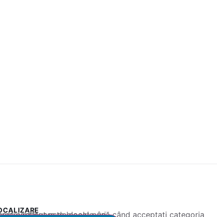
OCALIZARE
 conținut este blocat până când acceptați categoria corespunzătoare de cookie-uri.