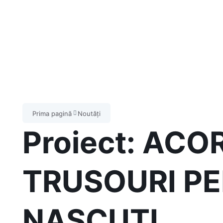
Prima pagină
Noutăți
Proiect: AC
TRUSOURI P
NASCUTI