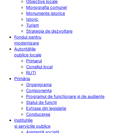
Obiective locale
Monografia comunei
Monumente istorice
Istoric
Turism
Strategia de dezvoltare
Fondul pentru
modernizare
Autoritățile
publice locale
Primarul
Consiliul local
RUTI
Primăria
Organigrama
Componența
Programul de funcționare și de audiențe
Statul de funcții
Extrase din legislație
Conducerea
Instituțiile
și serviciile publice
Asistență socială