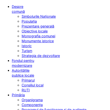
Despre
comună
Simbolurile Naționale
Populația
Prezentare generală
Obiective locale
Monografia comunei
Monumente istorice
Istoric
Turism
Strategia de dezvoltare
Fondul pentru
modernizare
Autoritățile
publice locale
Primarul
Consiliul local
RUTI
Primăria
Organigrama
Componența
Programul de funcționare și de audiențe