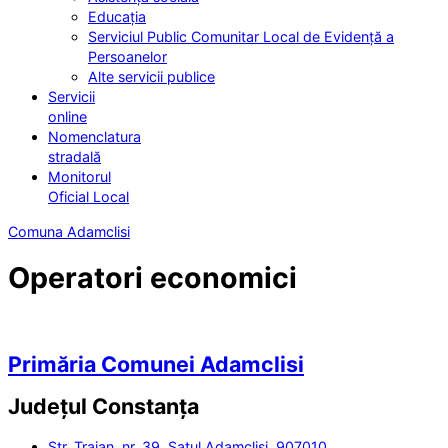
Educația
Serviciul Public Comunitar Local de Evidență a
Persoanelor
Alte servicii publice
Servicii
online
Nomenclatura
stradală
Monitorul
Oficial Local
Comuna Adamclisi
Operatori economici
Primăria Comunei Adamclisi
Județul
Constanța
Str. Traian, nr. 39, Satul Adamclisi, 907010