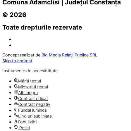
Comuna Adamclisi | Județul Constanța
© 2026
Toate drepturile rezervate
Concept realizat de
Big Media Relații Publice SRL
Skip to content
Instrumente de accesibilitate
Măriți textul
Micșorați textul
Alb-negru
Contrast ridicat
Contrast negativ
Fundal luminos
Link-uri subliniate
Font lizibil
Reset