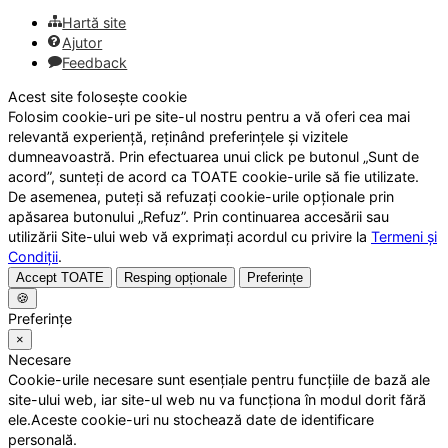
Hartă site
Ajutor
Feedback
Acest site folosește cookie
Folosim cookie-uri pe site-ul nostru pentru a vă oferi cea mai
relevantă experiență, reținând preferințele și vizitele
dumneavoastră. Prin efectuarea unui click pe butonul „Sunt de
acord”, sunteți de acord ca TOATE cookie-urile să fie utilizate.
De asemenea, puteți să refuzați cookie-urile opționale prin
apăsarea butonului „Refuz”. Prin continuarea accesării sau
utilizării Site-ului web vă exprimați acordul cu privire la
Termeni și
Condiții
.
Accept TOATE
Resping opționale
Preferințe
🍪
Preferințe
×
Necesare
Cookie-urile necesare sunt esențiale pentru funcțiile de bază ale
site-ului web, iar site-ul web nu va funcționa în modul dorit fără
ele.Aceste cookie-uri nu stochează date de identificare
personală.