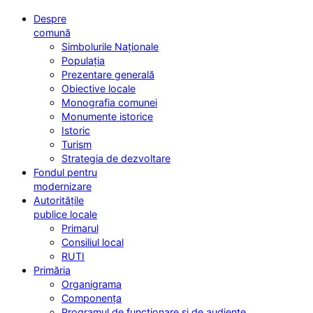
Despre
comună
Simbolurile Naționale
Populația
Prezentare generală
Obiective locale
Monografia comunei
Monumente istorice
Istoric
Turism
Strategia de dezvoltare
Fondul pentru
modernizare
Autoritățile
publice locale
Primarul
Consiliul local
RUTI
Primăria
Organigrama
Componența
Programul de funcționare și de audiențe