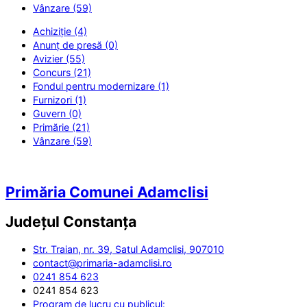
Vânzare (59)
Achiziție (4)
Anunț de presă (0)
Avizier (55)
Concurs (21)
Fondul pentru modernizare (1)
Furnizori (1)
Guvern (0)
Primărie (21)
Vânzare (59)
Primăria Comunei Adamclisi
Județul
Constanța
Str. Traian, nr. 39, Satul Adamclisi, 907010
contact@primaria-adamclisi.ro
0241 854 623
0241 854 623
Program de lucru cu publicul: