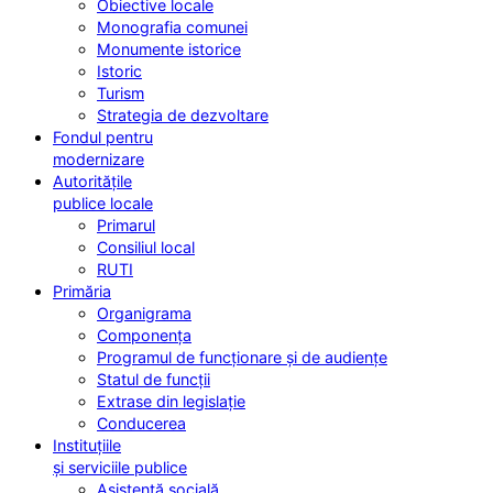
Obiective locale
Monografia comunei
Monumente istorice
Istoric
Turism
Strategia de dezvoltare
Fondul pentru
modernizare
Autoritățile
publice locale
Primarul
Consiliul local
RUTI
Primăria
Organigrama
Componența
Programul de funcționare și de audiențe
Statul de funcții
Extrase din legislație
Conducerea
Instituțiile
și serviciile publice
Asistență socială