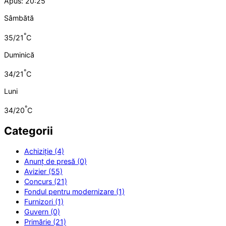
Apus: 20:25
Sâmbătă
°
35/21
C
Duminică
°
34/21
C
Luni
°
34/20
C
Categorii
Achiziție (4)
Anunț de presă (0)
Avizier (55)
Concurs (21)
Fondul pentru modernizare (1)
Furnizori (1)
Guvern (0)
Primărie (21)