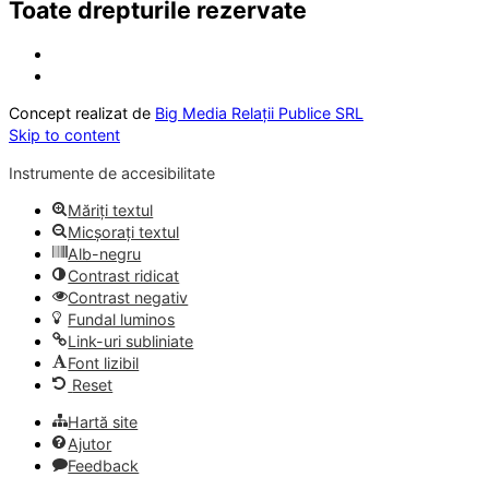
Toate drepturile rezervate
Concept realizat de
Big Media Relații Publice SRL
Skip to content
Instrumente de accesibilitate
Măriți textul
Micșorați textul
Alb-negru
Contrast ridicat
Contrast negativ
Fundal luminos
Link-uri subliniate
Font lizibil
Reset
Hartă site
Ajutor
Feedback