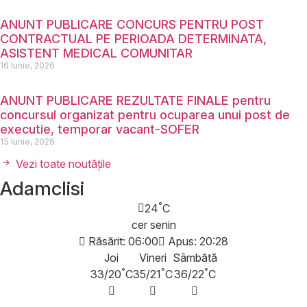
ANUNT PUBLICARE CONCURS PENTRU POST
CONTRACTUAL PE PERIOADA DETERMINATA,
ASISTENT MEDICAL COMUNITAR
16 Iunie, 2026
ANUNT PUBLICARE REZULTATE FINALE pentru
concursul organizat pentru ocuparea unui post de
executie, temporar vacant-SOFER
15 Iunie, 2026
Vezi toate noutățile
Adamclisi
°
24
C
cer senin
Răsărit: 06:00
Apus: 20:28
Joi
Vineri
Sâmbătă
°
°
°
33/20
C
35/21
C
36/22
C