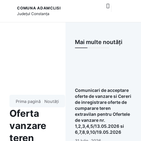
COMUNA ADAMCLISI
și serviciile publice
Județul
Constanța
Mai multe noutăți
Comunicari de acceptare
oferte de vanzare si Cereri
Prima pagină
Noutăți
de inregistrare oferte de
cumparare teren
Oferta
extravilan pentru Ofertele
de vanzare nr.
vanzare
1,2,3,4,5/13.05.2026 si
6,7,8,9,10/19.05.2026
teren
31 Iulie, 2026