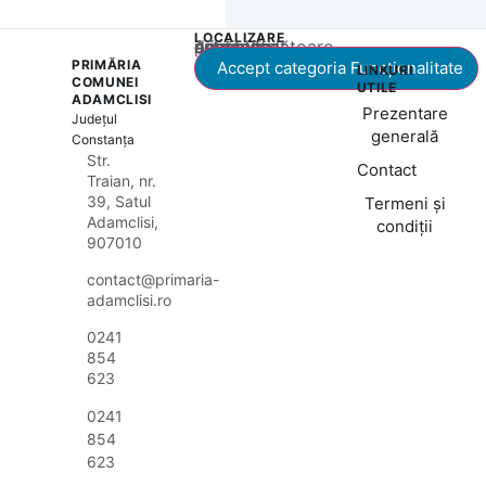
LOCALIZARE
Acest conținut este blocat până când acceptați categoria corespunzătoare de cookie-uri.
PRIMĂRIA
Accept categoria Funcționalitate
LINKURI
COMUNEI
UTILE
ADAMCLISI
Prezentare
Județul
generală
Constanța
Str.
Contact
Traian, nr.
39, Satul
Termeni și
Adamclisi,
condiții
907010
contact@primaria-
adamclisi.ro
0241
854
623
0241
854
623