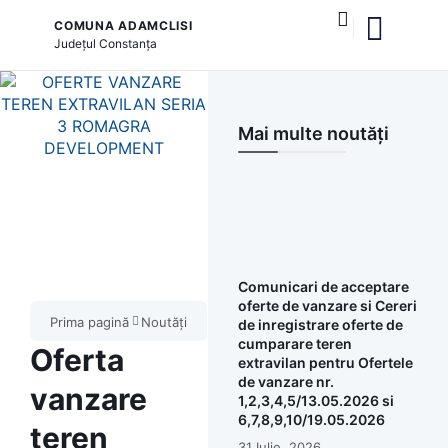
COMUNA ADAMCLISI
Județul
Constanța
și serviciile publice
Mai multe noutăți
Comunicari de acceptare
oferte de vanzare si Cereri
Prima pagină
Noutăți
de inregistrare oferte de
cumparare teren
Oferta
extravilan pentru Ofertele
de vanzare nr.
vanzare
1,2,3,4,5/13.05.2026 si
6,7,8,9,10/19.05.2026
teren
31 Iulie, 2026