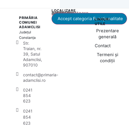
LOCALIZARE
Acest conținut este blocat până când acceptați categoria corespunzătoare de cookie-uri.
PRIMĂRIA
Accept categoria Funcționalitate
LINKURI
COMUNEI
UTILE
ADAMCLISI
Prezentare
Județul
generală
Constanța
Str.
Contact
Traian, nr.
39, Satul
Termeni și
Adamclisi,
condiții
907010
contact@primaria-
adamclisi.ro
0241
854
623
0241
854
623