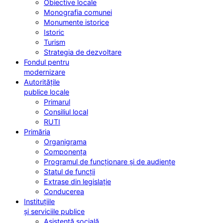
Obiective locale
Monografia comunei
Monumente istorice
Istoric
Turism
Strategia de dezvoltare
Fondul pentru
modernizare
Autoritățile
publice locale
Primarul
Consiliul local
RUTI
Primăria
Organigrama
Componența
Programul de funcționare și de audiențe
Statul de funcții
Extrase din legislație
Conducerea
Instituțiile
și serviciile publice
Asistență socială