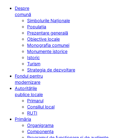
Despre
comună
Simbolurile Naționale
Populația
Prezentare generală
Obiective locale
Monografia comunei
Monumente istorice
Istoric
Turism
Strategia de dezvoltare
Fondul pentru
modernizare
Autoritățile
publice locale
Primarul
Consiliul local
RUTI
Primăria
Organigrama
Componența
Programul de funcționare și de audiențe