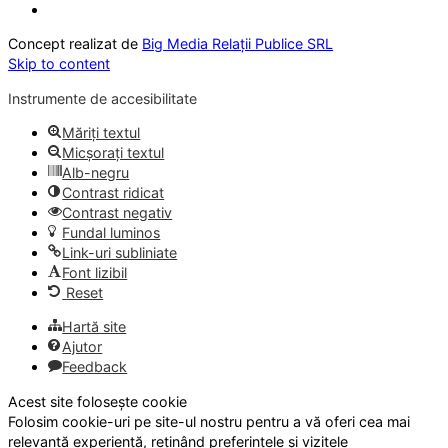
Concept realizat de
Big Media Relații Publice SRL
Skip to content
Instrumente de accesibilitate
Măriți textul
Micșorați textul
Alb-negru
Contrast ridicat
Contrast negativ
Fundal luminos
Link-uri subliniate
Font lizibil
Reset
Hartă site
Ajutor
Feedback
Acest site folosește cookie
Folosim cookie-uri pe site-ul nostru pentru a vă oferi cea mai
relevantă experiență, reținând preferințele și vizitele