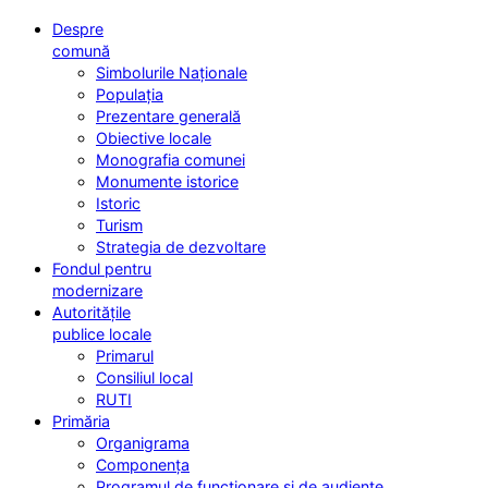
Despre
comună
Simbolurile Naționale
Populația
Prezentare generală
Obiective locale
Monografia comunei
Monumente istorice
Istoric
Turism
Strategia de dezvoltare
Fondul pentru
modernizare
Autoritățile
publice locale
Primarul
Consiliul local
RUTI
Primăria
Organigrama
Componența
Programul de funcționare și de audiențe