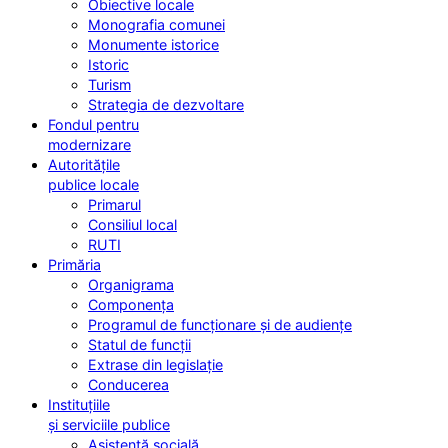
Obiective locale
Monografia comunei
Monumente istorice
Istoric
Turism
Strategia de dezvoltare
Fondul pentru
modernizare
Autoritățile
publice locale
Primarul
Consiliul local
RUTI
Primăria
Organigrama
Componența
Programul de funcționare și de audiențe
Statul de funcții
Extrase din legislație
Conducerea
Instituțiile
și serviciile publice
Asistență socială