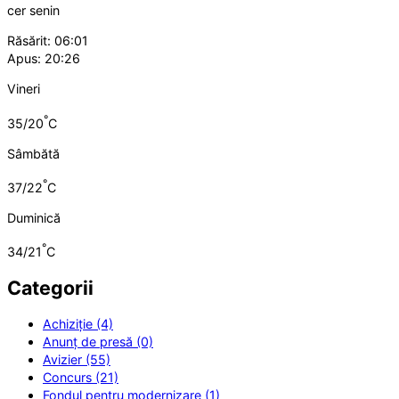
cer senin
Răsărit: 06:01
Apus: 20:26
Vineri
°
35/20
C
Sâmbătă
°
37/22
C
Duminică
°
34/21
C
Categorii
Achiziție (4)
Anunț de presă (0)
Avizier (55)
Concurs (21)
Fondul pentru modernizare (1)