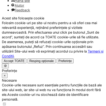
Hartă site
Ajutor
Feedback
Acest site folosește cookie
Folosim cookie-uri pe site-ul nostru pentru a vă oferi cea mai
relevantă experiență, reținând preferințele și vizitele
dumneavoastră. Prin efectuarea unui click pe butonul „Sunt de
acord”, sunteți de acord ca TOATE cookie-urile să fie utilizate.
De asemenea, puteți să refuzați cookie-urile opționale prin
apăsarea butonului „Refuz”. Prin continuarea accesării sau
utilizării Site-ului web vă exprimați acordul cu privire la
Termeni și
Condiții
.
Accept TOATE
Resping opționale
Preferințe
🍪
Preferințe
×
Necesare
Cookie-urile necesare sunt esențiale pentru funcțiile de bază ale
site-ului web, iar site-ul web nu va funcționa în modul dorit fără
ele.Aceste cookie-uri nu stochează date de identificare
personală.