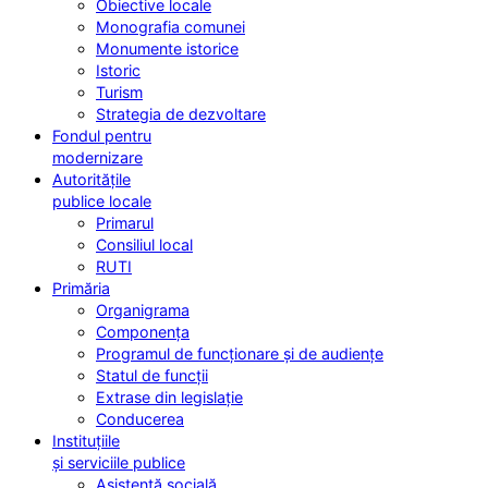
Obiective locale
Monografia comunei
Monumente istorice
Istoric
Turism
Strategia de dezvoltare
Fondul pentru
modernizare
Autoritățile
publice locale
Primarul
Consiliul local
RUTI
Primăria
Organigrama
Componența
Programul de funcționare și de audiențe
Statul de funcții
Extrase din legislație
Conducerea
Instituțiile
și serviciile publice
Asistență socială