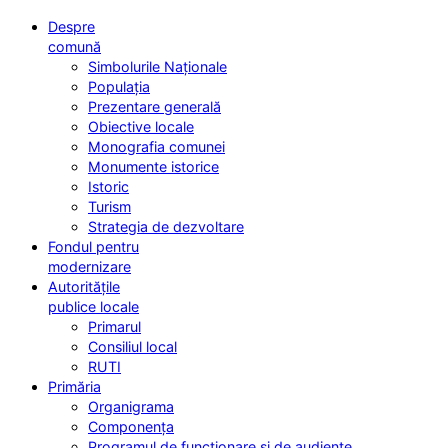
Despre
comună
Simbolurile Naționale
Populația
Prezentare generală
Obiective locale
Monografia comunei
Monumente istorice
Istoric
Turism
Strategia de dezvoltare
Fondul pentru
modernizare
Autoritățile
publice locale
Primarul
Consiliul local
RUTI
Primăria
Organigrama
Componența
Programul de funcționare și de audiențe