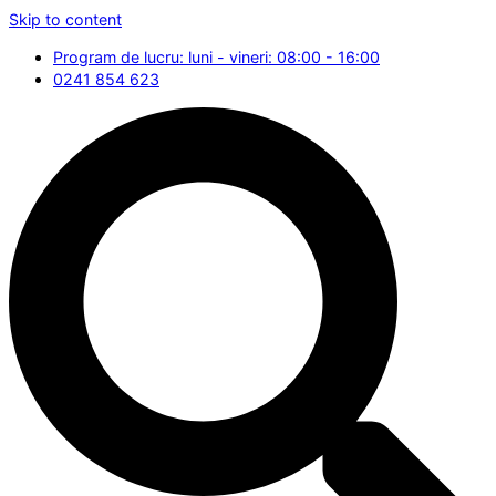
Skip to content
Program de lucru: luni - vineri: 08:00 - 16:00
0241 854 623