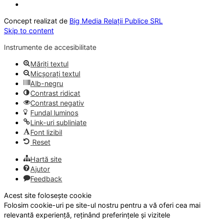
Concept realizat de
Big Media Relații Publice SRL
Skip to content
Instrumente de accesibilitate
Măriți textul
Micșorați textul
Alb-negru
Contrast ridicat
Contrast negativ
Fundal luminos
Link-uri subliniate
Font lizibil
Reset
Hartă site
Ajutor
Feedback
Acest site folosește cookie
Folosim cookie-uri pe site-ul nostru pentru a vă oferi cea mai
relevantă experiență, reținând preferințele și vizitele