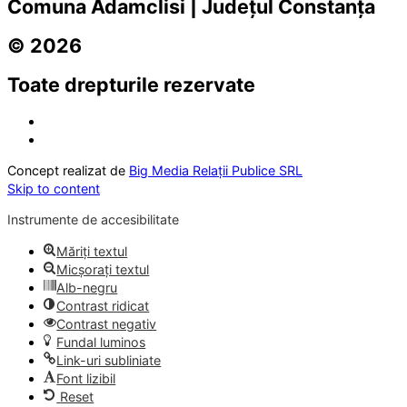
Comuna Adamclisi | Județul Constanța
© 2026
Toate drepturile rezervate
Concept realizat de
Big Media Relații Publice SRL
Skip to content
Instrumente de accesibilitate
Măriți textul
Micșorați textul
Alb-negru
Contrast ridicat
Contrast negativ
Fundal luminos
Link-uri subliniate
Font lizibil
Reset