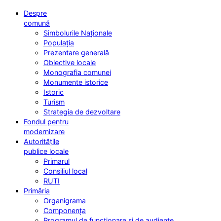
Despre
comună
Simbolurile Naționale
Populația
Prezentare generală
Obiective locale
Monografia comunei
Monumente istorice
Istoric
Turism
Strategia de dezvoltare
Fondul pentru
modernizare
Autoritățile
publice locale
Primarul
Consiliul local
RUTI
Primăria
Organigrama
Componența
Programul de funcționare și de audiențe