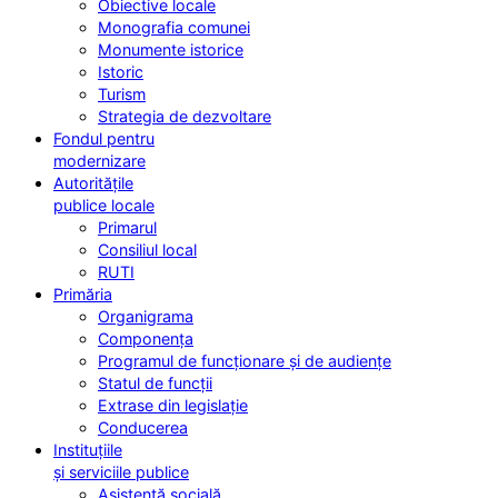
Obiective locale
Monografia comunei
Monumente istorice
Istoric
Turism
Strategia de dezvoltare
Fondul pentru
modernizare
Autoritățile
publice locale
Primarul
Consiliul local
RUTI
Primăria
Organigrama
Componența
Programul de funcționare și de audiențe
Statul de funcții
Extrase din legislație
Conducerea
Instituțiile
și serviciile publice
Asistență socială