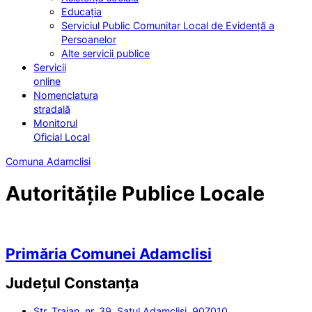
Educația
Serviciul Public Comunitar Local de Evidență a
Persoanelor
Alte servicii publice
Servicii
online
Nomenclatura
stradală
Monitorul
Oficial Local
Comuna Adamclisi
Autoritățile Publice Locale
Primăria Comunei Adamclisi
Județul
Constanța
Str. Traian, nr. 39, Satul Adamclisi, 907010