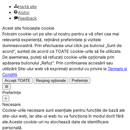
Hartă site
Ajutor
Feedback
Acest site folosește cookie
Folosim cookie-uri pe site-ul nostru pentru a vă oferi cea mai
relevantă experiență, reținând preferințele și vizitele
dumneavoastră. Prin efectuarea unui click pe butonul „Sunt de
acord”, sunteți de acord ca TOATE cookie-urile să fie utilizate.
De asemenea, puteți să refuzați cookie-urile opționale prin
apăsarea butonului „Refuz”. Prin continuarea accesării sau
utilizării Site-ului web vă exprimați acordul cu privire la
Termeni și
Condiții
.
Accept TOATE
Resping opționale
Preferințe
🍪
Preferințe
×
Necesare
Cookie-urile necesare sunt esențiale pentru funcțiile de bază ale
site-ului web, iar site-ul web nu va funcționa în modul dorit fără
ele.Aceste cookie-uri nu stochează date de identificare
personală.