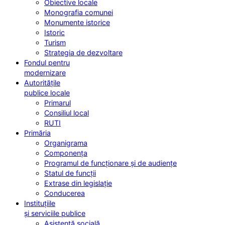
Obiective locale
Monografia comunei
Monumente istorice
Istoric
Turism
Strategia de dezvoltare
Fondul pentru
modernizare
Autoritățile
publice locale
Primarul
Consiliul local
RUTI
Primăria
Organigrama
Componența
Programul de funcționare și de audiențe
Statul de funcții
Extrase din legislație
Conducerea
Instituțiile
și serviciile publice
Asistență socială