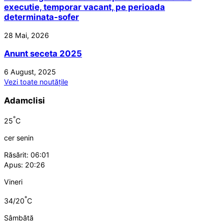
executie, temporar vacant, pe perioada
determinata-sofer
28 Mai, 2026
Anunt seceta 2025
6 August, 2025
Vezi toate noutățile
Adamclisi
°
25
C
cer senin
Răsărit: 06:01
Apus: 20:26
Vineri
°
34/20
C
Sâmbătă