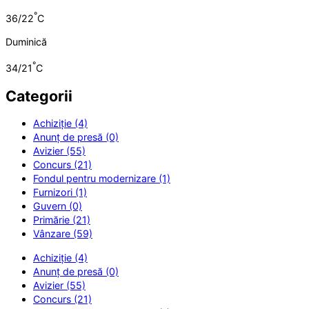
°
36/22
C
Duminică
°
34/21
C
Categorii
Achiziție (4)
Anunț de presă (0)
Avizier (55)
Concurs (21)
Fondul pentru modernizare (1)
Furnizori (1)
Guvern (0)
Primărie (21)
Vânzare (59)
Achiziție (4)
Anunț de presă (0)
Avizier (55)
Concurs (21)