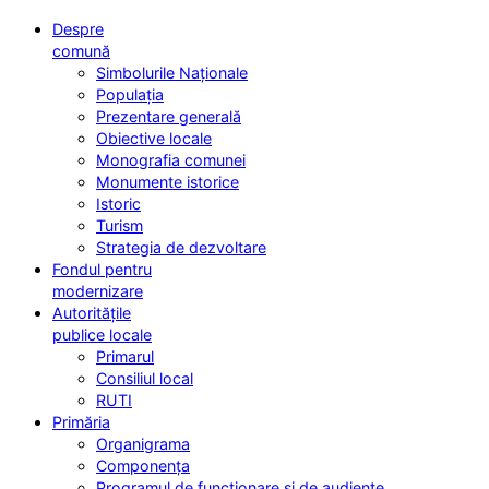
Despre
comună
Simbolurile Naționale
Populația
Prezentare generală
Obiective locale
Monografia comunei
Monumente istorice
Istoric
Turism
Strategia de dezvoltare
Fondul pentru
modernizare
Autoritățile
publice locale
Primarul
Consiliul local
RUTI
Primăria
Organigrama
Componența
Programul de funcționare și de audiențe