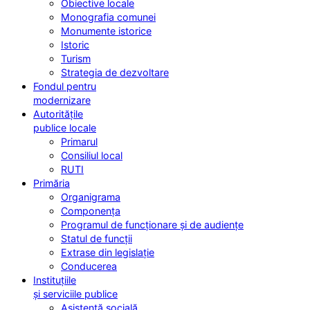
Obiective locale
Monografia comunei
Monumente istorice
Istoric
Turism
Strategia de dezvoltare
Fondul pentru
modernizare
Autoritățile
publice locale
Primarul
Consiliul local
RUTI
Primăria
Organigrama
Componența
Programul de funcționare și de audiențe
Statul de funcții
Extrase din legislație
Conducerea
Instituțiile
și serviciile publice
Asistență socială