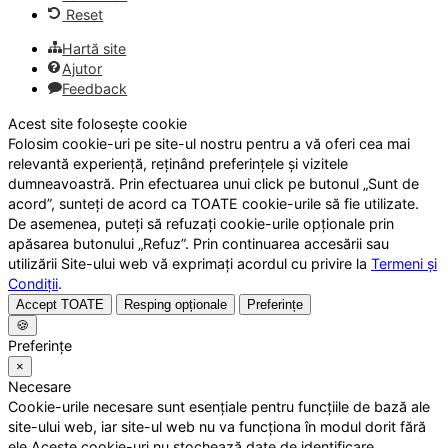
Reset
Hartă site
Ajutor
Feedback
Acest site folosește cookie
Folosim cookie-uri pe site-ul nostru pentru a vă oferi cea mai
relevantă experiență, reținând preferințele și vizitele
dumneavoastră. Prin efectuarea unui click pe butonul „Sunt de
acord”, sunteți de acord ca TOATE cookie-urile să fie utilizate.
De asemenea, puteți să refuzați cookie-urile opționale prin
apăsarea butonului „Refuz”. Prin continuarea accesării sau
utilizării Site-ului web vă exprimați acordul cu privire la
Termeni și
Condiții
.
Accept TOATE
Resping opționale
Preferințe
🍪
Preferințe
×
Necesare
Cookie-urile necesare sunt esențiale pentru funcțiile de bază ale
site-ului web, iar site-ul web nu va funcționa în modul dorit fără
ele.Aceste cookie-uri nu stochează date de identificare