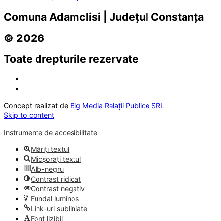
Comuna Adamclisi | Județul Constanța
© 2026
Toate drepturile rezervate
Concept realizat de
Big Media Relații Publice SRL
Skip to content
Instrumente de accesibilitate
Măriți textul
Micșorați textul
Alb-negru
Contrast ridicat
Contrast negativ
Fundal luminos
Link-uri subliniate
Font lizibil