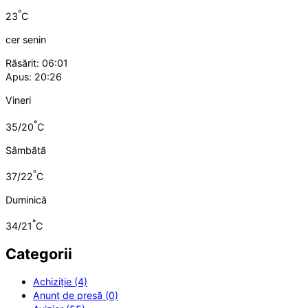
°
23
C
cer senin
Răsărit: 06:01
Apus: 20:26
Vineri
°
35/20
C
Sâmbătă
°
37/22
C
Duminică
°
34/21
C
Categorii
Achiziție (4)
Anunț de presă (0)