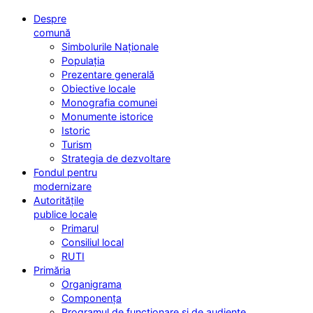
Despre
comună
Simbolurile Naționale
Populația
Prezentare generală
Obiective locale
Monografia comunei
Monumente istorice
Istoric
Turism
Strategia de dezvoltare
Fondul pentru
modernizare
Autoritățile
publice locale
Primarul
Consiliul local
RUTI
Primăria
Organigrama
Componența
Programul de funcționare și de audiențe