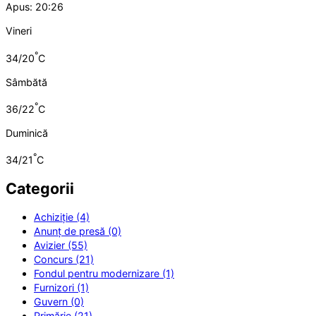
Apus: 20:26
Vineri
°
34/20
C
Sâmbătă
°
36/22
C
Duminică
°
34/21
C
Categorii
Achiziție (4)
Anunț de presă (0)
Avizier (55)
Concurs (21)
Fondul pentru modernizare (1)
Furnizori (1)
Guvern (0)
Primărie (21)