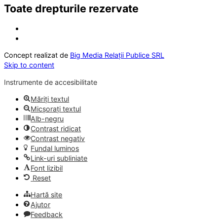
Toate drepturile rezervate
Concept realizat de
Big Media Relații Publice SRL
Skip to content
Instrumente de accesibilitate
Măriți textul
Micșorați textul
Alb-negru
Contrast ridicat
Contrast negativ
Fundal luminos
Link-uri subliniate
Font lizibil
Reset
Hartă site
Ajutor
Feedback