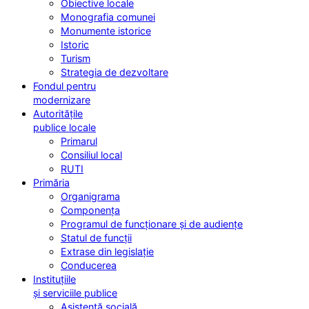
Obiective locale
Monografia comunei
Monumente istorice
Istoric
Turism
Strategia de dezvoltare
Fondul pentru
modernizare
Autoritățile
publice locale
Primarul
Consiliul local
RUTI
Primăria
Organigrama
Componența
Programul de funcționare și de audiențe
Statul de funcții
Extrase din legislație
Conducerea
Instituțiile
și serviciile publice
Asistență socială