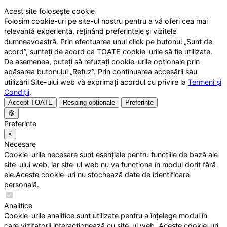
Acest site folosește cookie
Folosim cookie-uri pe site-ul nostru pentru a vă oferi cea mai
relevantă experiență, reținând preferințele și vizitele
dumneavoastră. Prin efectuarea unui click pe butonul „Sunt de
acord”, sunteți de acord ca TOATE cookie-urile să fie utilizate.
De asemenea, puteți să refuzați cookie-urile opționale prin
apăsarea butonului „Refuz”. Prin continuarea accesării sau
utilizării Site-ului web vă exprimați acordul cu privire la
Termeni și
Condiții
.
Accept TOATE
Resping opționale
Preferințe
🍪
Preferințe
×
Necesare
Cookie-urile necesare sunt esențiale pentru funcțiile de bază ale
site-ului web, iar site-ul web nu va funcționa în modul dorit fără
ele.Aceste cookie-uri nu stochează date de identificare
personală.
Analitice
Cookie-urile analitice sunt utilizate pentru a înțelege modul în
care vizitatorii interacționează cu site-ul web. Aceste cookie-uri