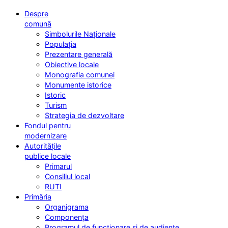
Despre
comună
Simbolurile Naționale
Populația
Prezentare generală
Obiective locale
Monografia comunei
Monumente istorice
Istoric
Turism
Strategia de dezvoltare
Fondul pentru
modernizare
Autoritățile
publice locale
Primarul
Consiliul local
RUTI
Primăria
Organigrama
Componența
Programul de funcționare și de audiențe