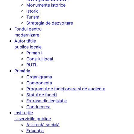
Monumente istorice
Istoric
Turism
Strategia de dezvoltare
Fondul pentru
modernizare
Autoritățile
publice locale
Primarul
Consiliul local
RUTI
Primăria
Organigrama
Componența
Programul de funcționare și de audiențe
Statul de funcții
Extrase din legislație
Conducerea
Instituțiile
și serviciile publice
Asistență socială
Educația