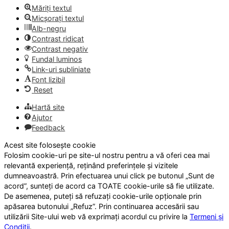
Măriți textul
Micșorați textul
Alb-negru
Contrast ridicat
Contrast negativ
Fundal luminos
Link-uri subliniate
Font lizibil
Reset
Hartă site
Ajutor
Feedback
Acest site folosește cookie
Folosim cookie-uri pe site-ul nostru pentru a vă oferi cea mai
relevantă experiență, reținând preferințele și vizitele
dumneavoastră. Prin efectuarea unui click pe butonul „Sunt de
acord”, sunteți de acord ca TOATE cookie-urile să fie utilizate.
De asemenea, puteți să refuzați cookie-urile opționale prin
apăsarea butonului „Refuz”. Prin continuarea accesării sau
utilizării Site-ului web vă exprimați acordul cu privire la
Termeni și
Condiții
.