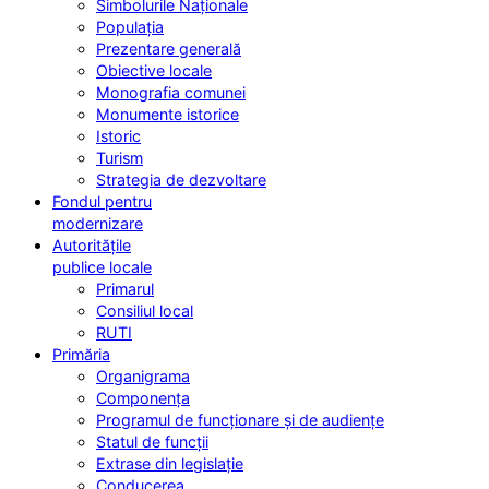
Simbolurile Naționale
Populația
Prezentare generală
Obiective locale
Monografia comunei
Monumente istorice
Istoric
Turism
Strategia de dezvoltare
Fondul pentru
modernizare
Autoritățile
publice locale
Primarul
Consiliul local
RUTI
Primăria
Organigrama
Componența
Programul de funcționare și de audiențe
Statul de funcții
Extrase din legislație
Conducerea