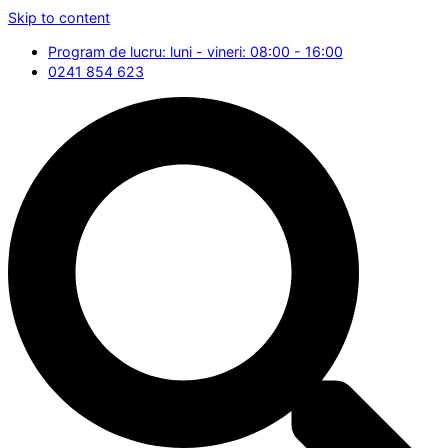
Skip to content
Program de lucru: luni - vineri: 08:00 - 16:00
0241 854 623