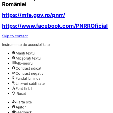
României
https://mfe.gov.ro/pnrr/
https://www.facebook.com/PNRROficial
Skip to content
Instrumente de accesibilitate
Măriți textul
Micșorați textul
Alb-negru
Contrast ridicat
Contrast negativ
Fundal luminos
Link-uri subliniate
Font lizibil
Reset
Hartă site
Ajutor
Feedback