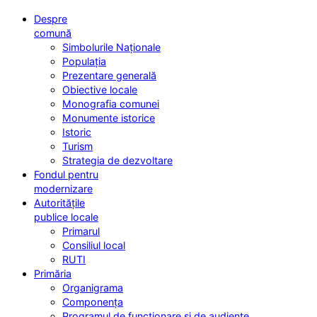
Despre
comună
Simbolurile Naționale
Populația
Prezentare generală
Obiective locale
Monografia comunei
Monumente istorice
Istoric
Turism
Strategia de dezvoltare
Fondul pentru
modernizare
Autoritățile
publice locale
Primarul
Consiliul local
RUTI
Primăria
Organigrama
Componența
Programul de funcționare și de audiențe