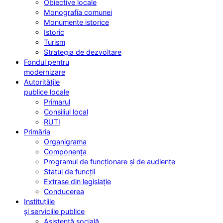
Obiective locale
Monografia comunei
Monumente istorice
Istoric
Turism
Strategia de dezvoltare
Fondul pentru
modernizare
Autoritățile
publice locale
Primarul
Consiliul local
RUTI
Primăria
Organigrama
Componența
Programul de funcționare și de audiențe
Statul de funcții
Extrase din legislație
Conducerea
Instituțiile
și serviciile publice
Asistență socială