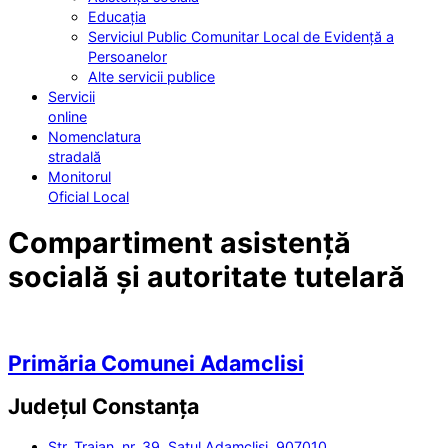
Educația
Serviciul Public Comunitar Local de Evidență a
Persoanelor
Alte servicii publice
Servicii
online
Nomenclatura
stradală
Monitorul
Oficial Local
Compartiment asistență
socială și autoritate tutelară
Primăria Comunei Adamclisi
Județul
Constanța
Str. Traian, nr. 39, Satul Adamclisi, 907010