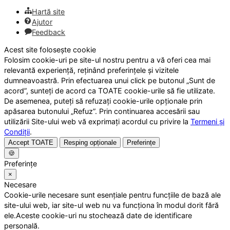
Hartă site
Ajutor
Feedback
Acest site folosește cookie
Folosim cookie-uri pe site-ul nostru pentru a vă oferi cea mai
relevantă experiență, reținând preferințele și vizitele
dumneavoastră. Prin efectuarea unui click pe butonul „Sunt de
acord”, sunteți de acord ca TOATE cookie-urile să fie utilizate.
De asemenea, puteți să refuzați cookie-urile opționale prin
apăsarea butonului „Refuz”. Prin continuarea accesării sau
utilizării Site-ului web vă exprimați acordul cu privire la
Termeni și
Condiții
.
Accept TOATE
Resping opționale
Preferințe
🍪
Preferințe
×
Necesare
Cookie-urile necesare sunt esențiale pentru funcțiile de bază ale
site-ului web, iar site-ul web nu va funcționa în modul dorit fără
ele.Aceste cookie-uri nu stochează date de identificare
personală.