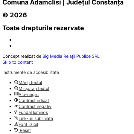
Comuna Adamclisi | Județul Constanța
© 2026
Toate drepturile rezervate
Concept realizat de
Big Media Relații Publice SRL
Skip to content
Instrumente de accesibilitate
Măriți textul
Micșorați textul
Alb-negru
Contrast ridicat
Contrast negativ
Fundal luminos
Link-uri subliniate
Font lizibil
Reset